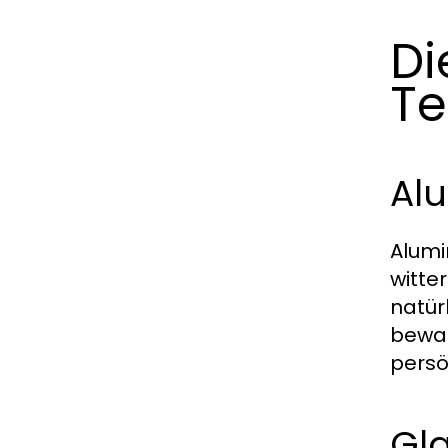
Di
Te
Alu
Alumi
witte
natür
bewah
persö
Gl