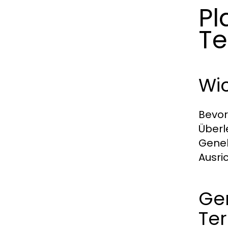
Pl
Te
Wi
Bevor
Überl
Geneh
Ausri
Ge
Te