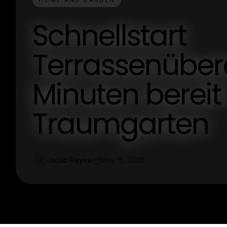
Schnellstart
Terrassenüber
Minuten bereit 
Traumgarten
Jacob Reyes
May 15, 2026
J