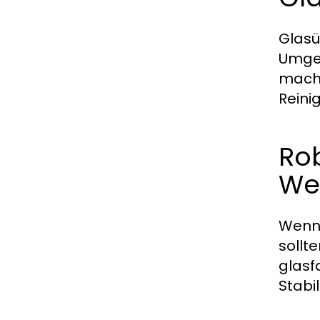
Glasü
Umgeb
macht
Reini
Rob
We
Wenn 
sollt
glasf
Stabi