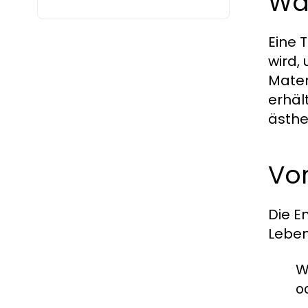
Wa
Eine 
wird,
Mater
erhäl
ästhe
Vo
Die E
Leben
W
o