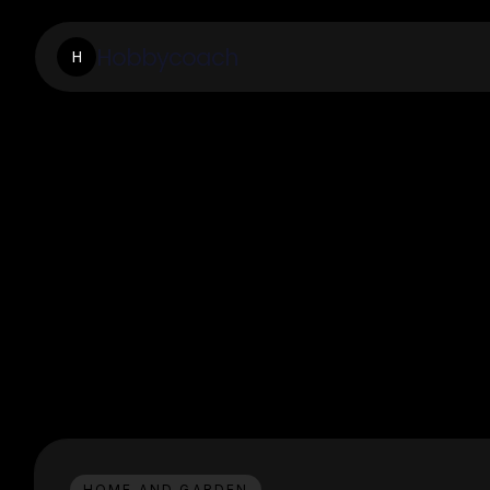
Hobbycoach
H
HOME AND GARDEN